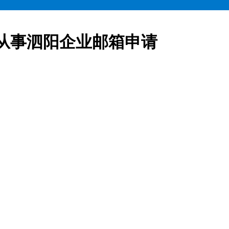
从事泗阳企业邮箱申请
业邮箱全部五折起售,咨询热线:15900619600泗