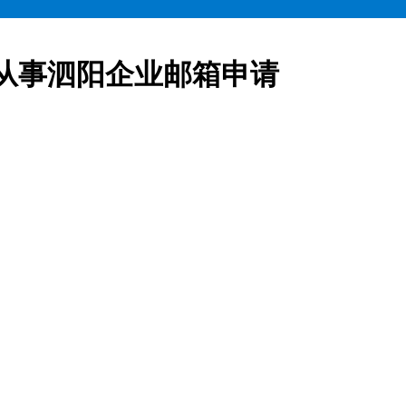
从事泗阳企业邮箱申请
业邮箱全部五折起售,咨询热线:15900619600泗