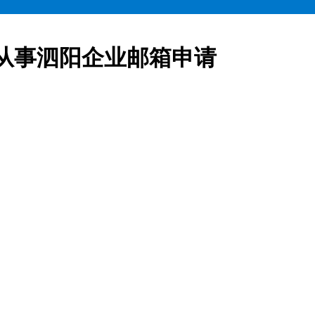
从事泗阳企业邮箱申请
业邮箱全部五折起售,咨询热线:15900619600泗