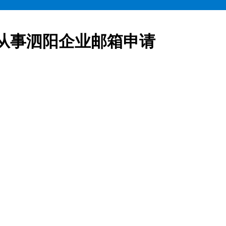
从事泗阳企业邮箱申请
业邮箱全部五折起售,咨询热线:15900619600泗