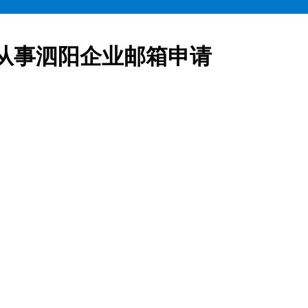
从事泗阳企业邮箱申请
业邮箱全部五折起售,咨询热线:15900619600泗