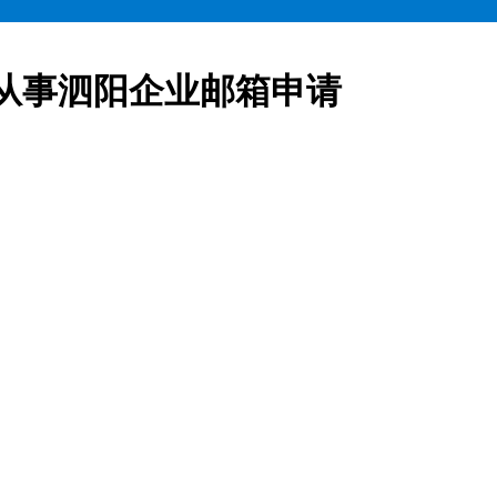
从事泗阳企业邮箱申请
业邮箱全部五折起售,咨询热线:15900619600泗