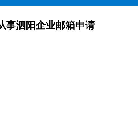
从事泗阳企业邮箱申请
业邮箱全部五折起售,咨询热线:15900619600泗