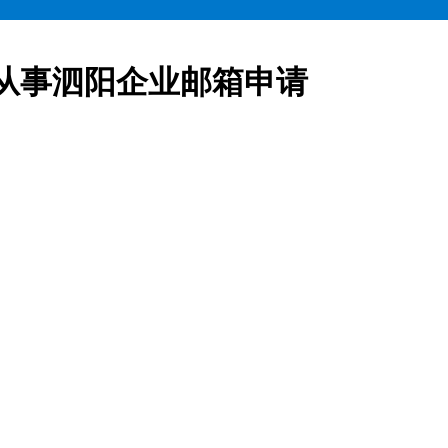
从事泗阳企业邮箱申请
业邮箱全部五折起售,咨询热线:15900619600泗