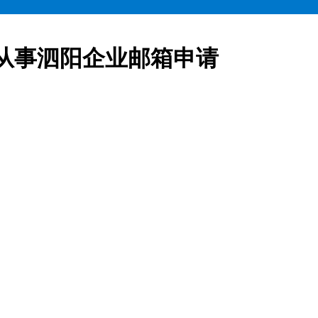
从事泗阳企业邮箱申请
业邮箱全部五折起售,咨询热线:15900619600泗