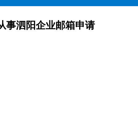
从事泗阳企业邮箱申请
业邮箱全部五折起售,咨询热线:15900619600泗