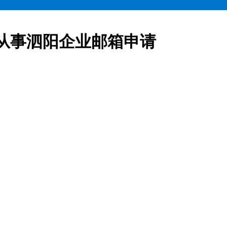
从事泗阳企业邮箱申请
业邮箱全部五折起售,咨询热线:15900619600泗