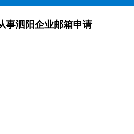
从事泗阳企业邮箱申请
业邮箱全部五折起售,咨询热线:15900619600泗