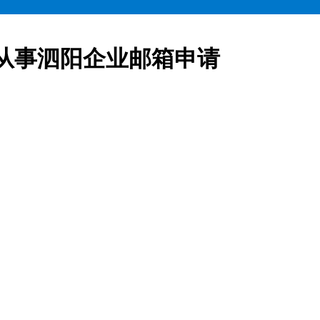
从事泗阳企业邮箱申请
业邮箱全部五折起售,咨询热线:15900619600泗