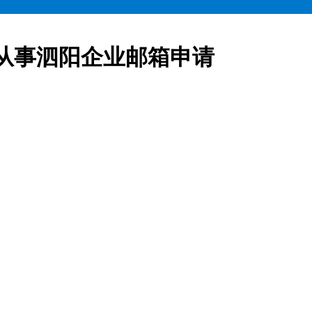
从事泗阳企业邮箱申请
业邮箱全部五折起售,咨询热线:15900619600泗