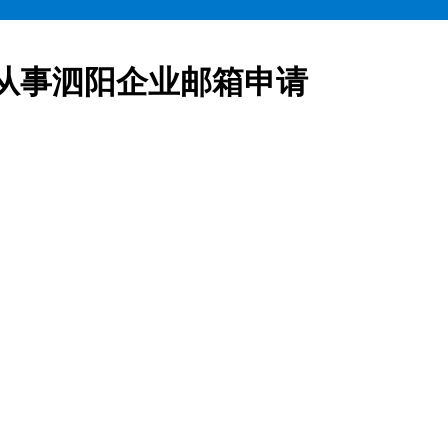
从事泗阳企业邮箱申请
业邮箱全部五折起售,咨询热线:15900619600泗