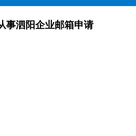
从事泗阳企业邮箱申请
业邮箱全部五折起售,咨询热线:15900619600泗