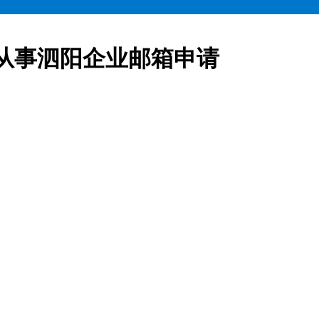
从事泗阳企业邮箱申请
业邮箱全部五折起售,咨询热线:15900619600泗